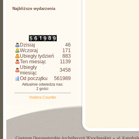
Najbliższe wydarzenia
CDAW
Dzisiaj
46
Wczoraj
171
Ubiegły tydzień
883
Ten miesiąc
1139
Ubiegły
3458
miesiąc
Od początku
561989
Aktualnie odwiedza nas:
2 gości
Visitors Counter