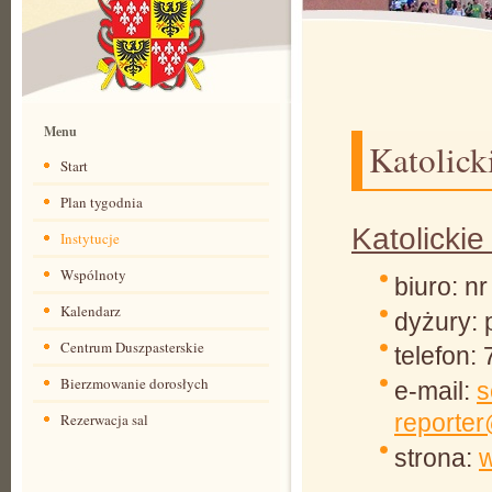
Menu
Katolick
Start
Plan tygodnia
Katolickie
Instytucje
Wspólnoty
biuro: nr 
Kalendarz
dyżury: 
Centrum Duszpasterskie
telefon:
Bierzmowanie dorosłych
e-mail:
s
reporter
Rezerwacja sal
strona:
w
CDAW