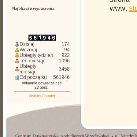
www:
st
Najbliższe wydarzenia
CDAW
Dzisiaj
174
Wczoraj
94
Ubiegły tydzień
922
Ten miesiąc
1096
Ubiegły
3458
miesiąc
Od początku
561946
Aktualnie odwiedza nas:
23 gości
Visitors Counter