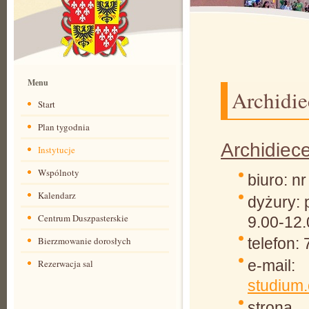
Menu
Archidie
Start
Plan tygodnia
Archidiec
Instytucje
Wspólnoty
biuro: nr
Kalendarz
dyżury: p
Centrum Duszpasterskie
9.00-12.
Bierzmowanie dorosłych
telefon:
e-mail:
Rezerwacja sal
studium.
CDAW
strona