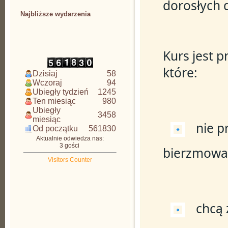
dorosłych
Najbliższe wydarzenia
CDAW
Kurs jest p
które:
Dzisiaj
58
Wczoraj
94
Ubiegły tydzień
1245
Ten miesiąc
980
Ubiegły
3458
miesiąc
 nie p
Od początku
561830
Aktualnie odwiedza nas:
3 gości
bierzmowa
Visitors Counter
 chcą