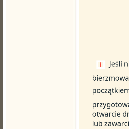
Jeśli 
bierzmowan
początkiem 
przygotowa
otwarcie d
lub zawarc