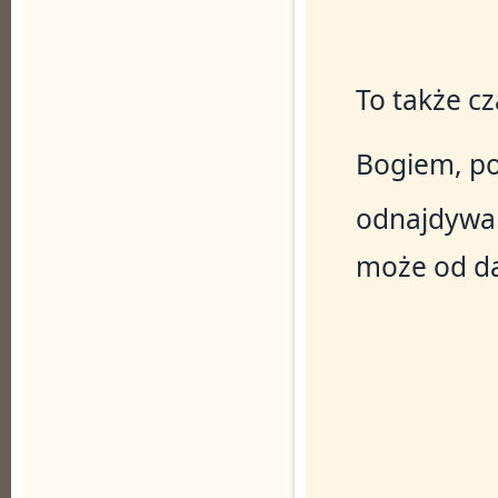
To także cz
Bogiem, p
odnajdywan
może od d