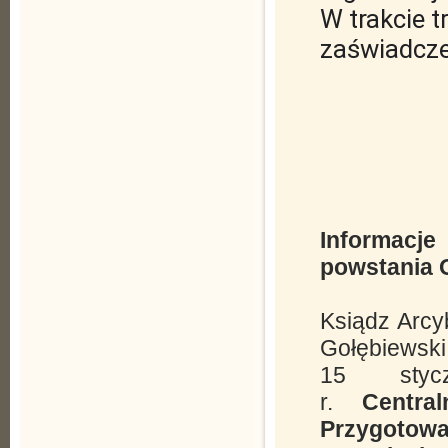
W trakcie t
zaświadcze
Informac
powstania 
Ksiądz Arcy
Gołębiewski
15 styc
r.
Centra
Przygoto