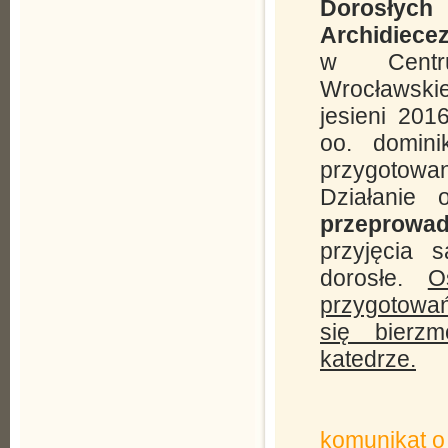
Dorosłyc
Archidiecez
w Centru
Wrocławskie
jesieni 201
oo. domini
przygotowan
Działanie
przeprowa
przyjęcia 
dorosłe.
O
przygotowań
się bierz
katedrze.
komunikat o