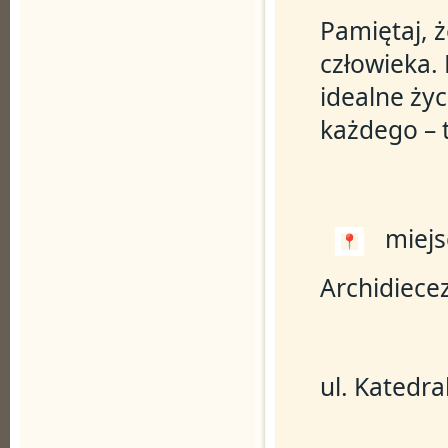
Pamiętaj, ż
człowieka. 
idealne życ
każdego – t
 miej
Archidiecez
ul. Katedra