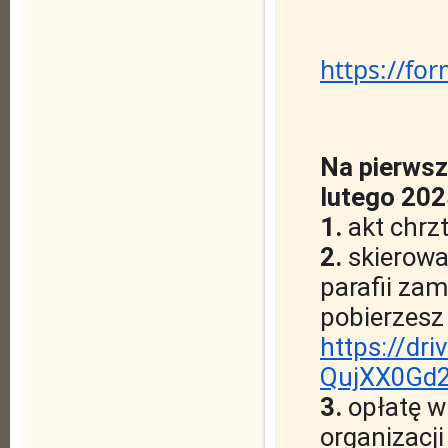
https://f
Na pierwsz
lutego 202
1.
akt chrz
2.
skierowa
parafii za
pobierzesz 
https://dr
QujXX0Gd2
3.
opłatę w
organizacji