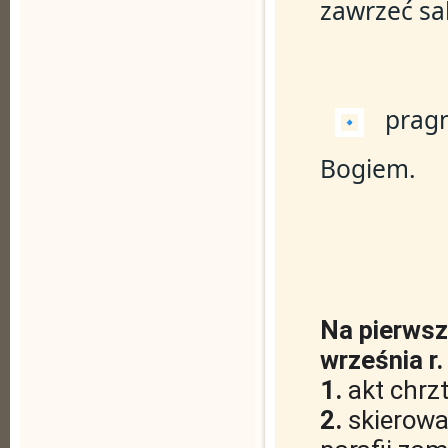
zawrzeć s
 pragn
Bogiem.
Na pierwsze
września r
1. 
akt chrz
2. 
skierowa