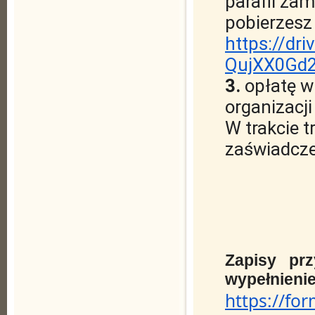
parafii zam
https://dr
QujXX0Gd2
3. 
opłatę w
organizacji
W trakcie t
zaświadcze
Zapisy prz
https://f