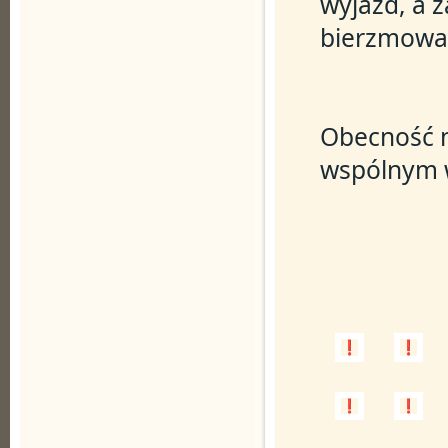
wyjazd, a 
bierzmowan
Obecność n
wspólnym w