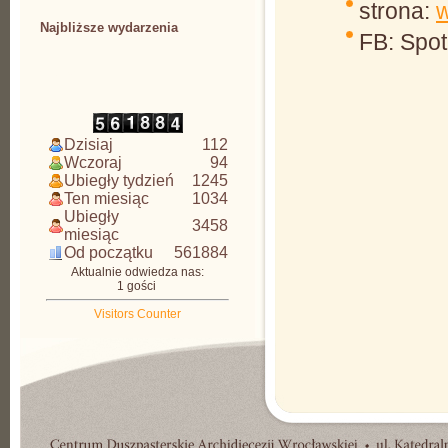
strona:
w
Najbliższe wydarzenia
FB: Spo
CDAW
Dzisiaj
112
Wczoraj
94
Ubiegły tydzień
1245
Ten miesiąc
1034
Ubiegły
3458
miesiąc
Od początku
561884
Aktualnie odwiedza nas:
1 gości
Visitors Counter