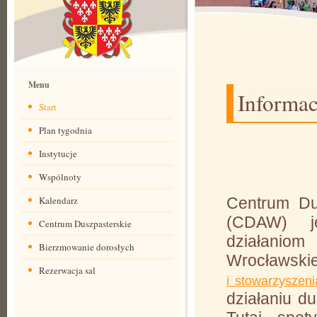
Menu
Informac
Start
Plan tygodnia
Instytucje
Wspólnoty
Kalendarz
Centrum Dus
(CDAW) j
Centrum Duszpasterskie
działanio
Bierzmowanie dorosłych
Wrocławskie
Rezerwacja sal
i stowarzyszeni
działaniu d
CDAW