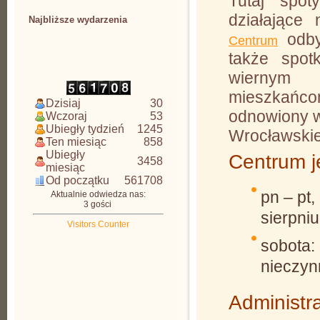
Tutaj spo
działające
Najbliższe wydarzenia
odby
Centrum
CDAW
także spotk
wiernym A
mieszkańc
Dzisiaj
30
odnowiony w
Wczoraj
53
Ubiegły tydzień
1245
Wrocławskie
Ten miesiąc
858
Ubiegły
Centrum j
3458
miesiąc
Od początku
561708
pn – pt,
Aktualnie odwiedza nas:
3 gości
sierpniu
Visitors Counter
sobota: 
nieczyn
Administra