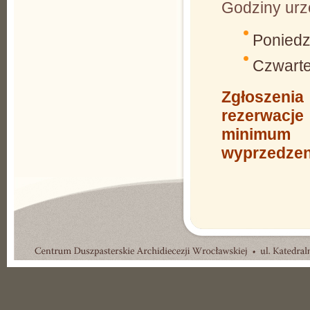
Godziny urz
Poniedzi
Czwarte
Zgłoszen
rezerwac
mini
wyprzedze