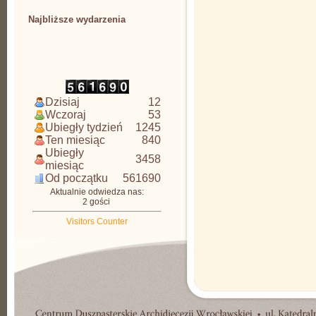
Najbliższe wydarzenia
CDAW
Dzisiaj
12
Wczoraj
53
Ubiegły tydzień
1245
Ten miesiąc
840
Ubiegły
3458
miesiąc
Od początku
561690
Aktualnie odwiedza nas:
2 gości
Visitors Counter